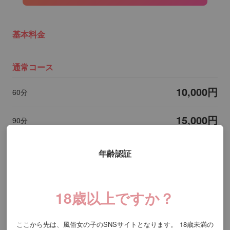
基本料金
通常コース
10,000円
60分
15,000円
90分
20,000円
120分
年齢認証
交通費 / 仙台市内全域無料!!
※ 郊外でも格安出張いたします
18歳以上ですか？
郊外まで交通費コミコミコース
ここから先は、風俗女の子のSNSサイトとなります。
18歳未満の