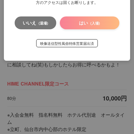
方のアクセスは固くお断りします。
15,000円
100分
いいえ
はい
(退場)
(入場)
20,000円
130分
交通費コミのエリアは名取、多賀城、利府などが対象と
映像送信型性風俗特殊営業届出済
なります。
そのほかのエリアに関しましては優しく丁寧なスタッフ
に相談してね(笑)もしかしたらお得に呼べるかもよ！
HIME CHANNEL限定コース
10,000円
80分
※入会金無料 指名料無料 ホテル代別途 オールタイ
ム
※立町、仙台市内中心部のホテル限定