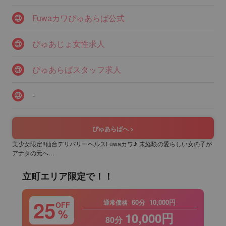
Fuwaカワぴゅあらば公式
ぴゅあじょ女性求人
ぴゅあらばスタッフ求人
-
ぴゅあらばへ >
美少女限定!!仙台デリバリーヘルスFuwaカワ♪ 未経験の愛らしい女の子が
アナタの元へ…
立町エリア限定で！！
25
60分
10,000円
通常価格
OFF
%
10,000円
80分