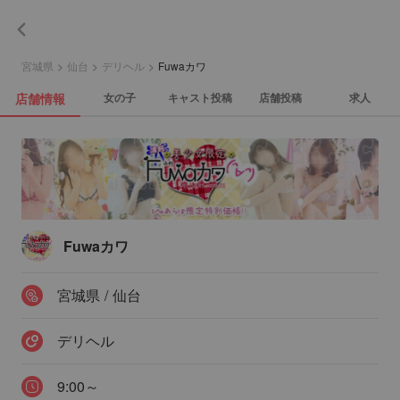
宮城県
>
仙台
>
デリヘル
>
Fuwaカワ
店舗情報
女の子
キャスト投稿
店舗投稿
求人
Fuwaカワ
宮城県 / 仙台
デリヘル
9:00～