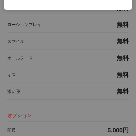
無料
口内発射
無料
ローションプレイ
無料
スマイル
無料
オールヌード
無料
キス
無料
添い寝
オプション
5,000円
即尺