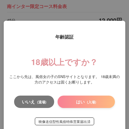
南インター限定コース料金表
12,000円
45分
年齢認証
基本プレイ
無料
Dキス
18歳以上ですか？
無料
69
ここから先は、風俗女の子のSNSサイトとなります。
18歳未満の
方のアクセスは固くお断りします。
無料
全身リップ
いいえ
はい
(退場)
(入場)
無料
素股
無料
生フェラ
映像送信型性風俗特殊営業届出済