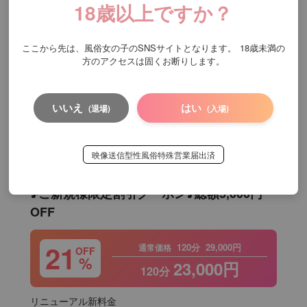
18歳以上ですか？
【ソフトタッチ】【睾丸マッサージ】

【前立腺マッサージ】込み！

ここから先は、風俗女の子のSNSサイトとなります。
18歳未満の
方のアクセスは固くお断りします。
別途入会金(1,000)指名料(2,000円)

谷町9丁目待ち合わせ→ホテル代(2500円～)

いいえ
はい
(退場)
(入場)
※デリバリー対応可能

ご予約につきましては1週間前から可能となっております
映像送信型性風俗特殊営業届出済
♪ご新規様限定割引クーポン♪総額5,000円
OFF
21
120分
29,000円
通常価格
OFF
%
23,000円
120分
リニューアル新料金
