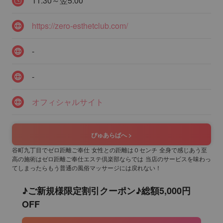
11:30～翌5:00
https://zero-esthetclub.com/
-
-
オフィシャルサイト
ぴゅあらばへ >
谷町九丁目でゼロ距離ご奉仕 女性との距離は０センチ 全身で感じあう至
高の施術はゼロ距離ご奉仕エステ倶楽部ならでは 当店のサービスを味わっ
てしまったらもう普通の風俗マッサージには戻れない！
♪ご新規様限定割引クーポン♪総額5,000円
OFF