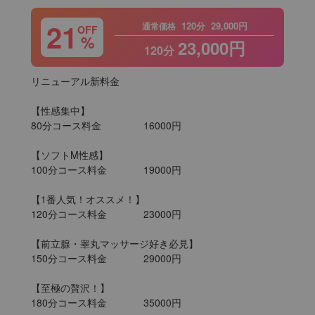
21
120分
29,000円
通常価格
OFF
%
23,000円
120分
リニューアル新料金

【性感集中】

80分コース料金		16000円

【ソフトM性感】

100分コース料金		19000円

【1番人気！オススメ！】

120分コース料金		23000円

【前立腺・睾丸マッサージ好き必見】

150分コース料金		29000円

【至極の贅沢！】

180分コース料金		35000円
