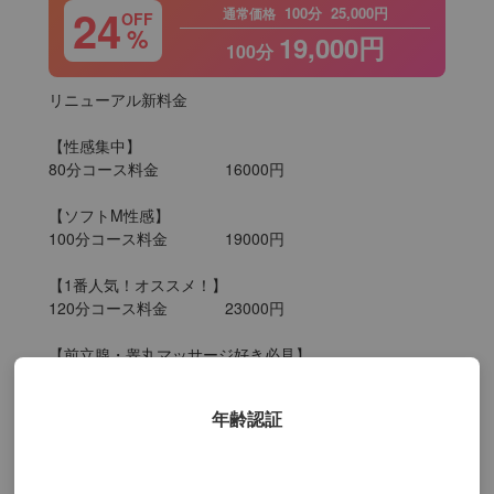
24
100分
25,000円
通常価格
OFF
%
19,000円
100分
リニューアル新料金

【性感集中】

80分コース料金		16000円

【ソフトM性感】

100分コース料金		19000円

【1番人気！オススメ！】

120分コース料金		23000円

【前立腺・睾丸マッサージ好き必見】

150分コース料金		29000円

年齢認証
【至極の贅沢！】

180分コース料金		35000円

それ以上のコースも御座います！
