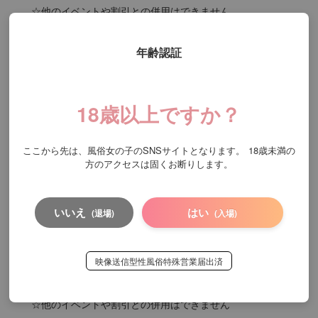
☆他のイベントや割引との併用はできません

☆ホテル代＆交通費は別途

年齢認証
※一部奥様により特別指名料が設定されている場合がござ
います
18歳以上ですか？
新規様割引限定
ここから先は、風俗女の子のSNSサイトとなります。
18歳未満の
方のアクセスは固くお断りします。
11
90分
19,000円
通常価格
OFF
%
17,000円
90分
いいえ
はい
(退場)
(入場)
☆特別価格！90分以上のコースから2000円割引！！！☆

☆当グループの利用が初めての方限定☆

映像送信型性風俗特殊営業届出済
☆90分コース以上からのご利用となります

☆他のイベントや割引との併用はできません
