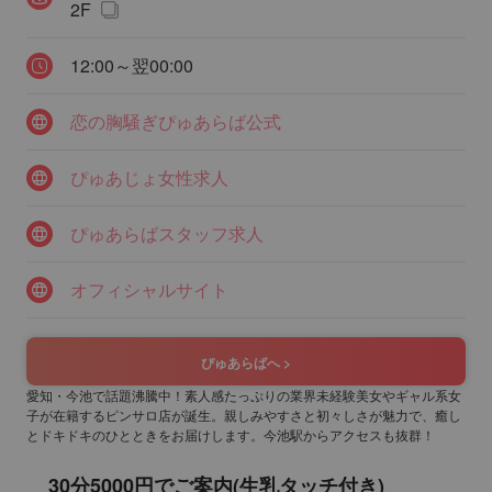
2F
12:00～翌00:00
恋の胸騒ぎぴゅあらば公式
ぴゅあじょ女性求人
ぴゅあらばスタッフ求人
オフィシャルサイト
ぴゅあらばへ >
愛知・今池で話題沸騰中！素人感たっぷりの業界未経験美女やギャル系女
子が在籍するピンサロ店が誕生。親しみやすさと初々しさが魅力で、癒し
とドキドキのひとときをお届けします。今池駅からアクセスも抜群！
30分5000円でご案内(生乳タッチ付き)