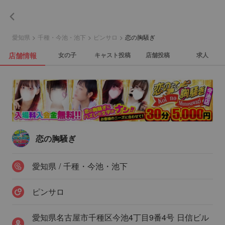
愛知県
>
千種・今池・池下
>
ピンサロ
>
恋の胸騒ぎ
店舗情報
女の子
キャスト投稿
店舗投稿
求人
恋の胸騒ぎ
愛知県 / 千種・今池・池下
ピンサロ
愛知県名古屋市千種区今池4丁目9番4号 日信ビル