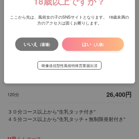
18歳以上ですか？
4,400円
20分
ここから先は、風俗女の子のSNSサイトとなります。
18歳未満の
方のアクセスは固くお断りします。
6,600円
30分
9,900円
45分
いいえ
はい
(退場)
(入場)
13,200円
60分
映像送信型性風俗特殊営業届出済
19,800円
90分
26,400円
120分
３０分コース以上から"生乳タッチ付き"
４５分コース以上から"生乳タッチ＋無制限発射付き"
М男くんコース