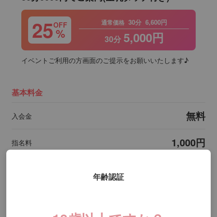
25
30分
6,600円
通常価格
OFF
%
5,000円
30分
イベントご利用の方画面のご提示をお願いいたします♪
基本料金
無料
入会金
1,000円
指名料
年齢認証
やすらぎコース
2,200円
10分